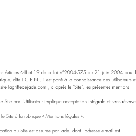
s Articles 6-III et 19 de la Loi n°2004-575 du 21 juin 2004 pour 
e, dite L.C.E.N., il est porté à la connaissance des utilisateurs e
du site lagriffedejade.com , ci-après le "Site", les présentes mentions
e Site par l’Utilisateur implique acceptation intégrale et sans réserve
 le Site à la rubrique « Mentions légales ».
lication du Site est assurée par Jade, dont l'adresse e-mail est